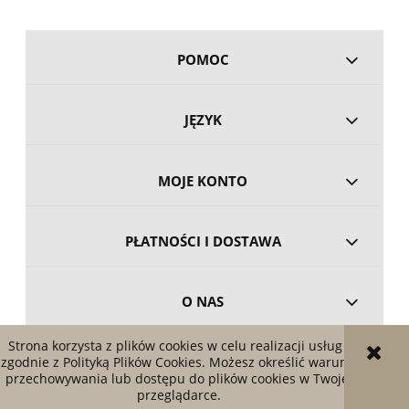
POMOC
JĘZYK
MOJE KONTO
PŁATNOŚCI I DOSTAWA
O NAS
Strona korzysta z plików cookies w celu realizacji usług i
zgodnie z Polityką Plików Cookies. Możesz określić warunki
POKAŻ PEŁNĄ WERSJĘ STRONY
przechowywania lub dostępu do plików cookies w Twojej
przeglądarce.
Sklep internetowy Shoper.pl