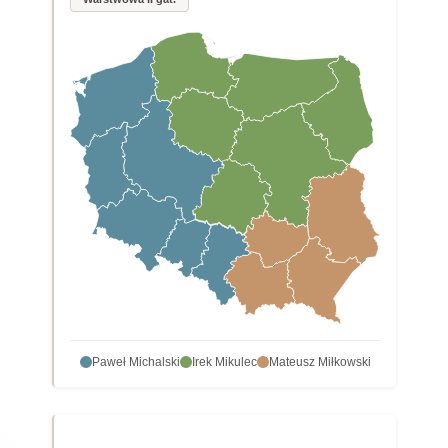
Paweł Michalski
Irek Mikulec
Mateusz Miłkowski