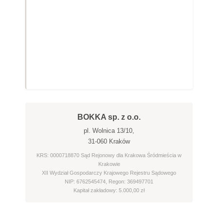
BOKKA sp. z o.o.
pl. Wolnica 13/10,
31-060 Kraków
KRS: 0000718870 Sąd Rejonowy dla Krakowa Śródmieścia w
Krakowie
XII Wydział Gospodarczy Krajowego Rejestru Sądowego
NIP: 6762545474, Regon: 369497701
Kapitał zakładowy: 5.000,00 zł