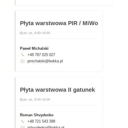
Płyta warstwowa PIR / MiWo
pn.–pt., 8:00–16:00
Paweł Michalski
+48 787 025 027
pmichalski@bokka.pl
Płyta warstwowa II gatunek
pn.–pt., 8:00–16:00
Roman Shvydenko
+48 721 543 398
rshvydenko@bokka.pl