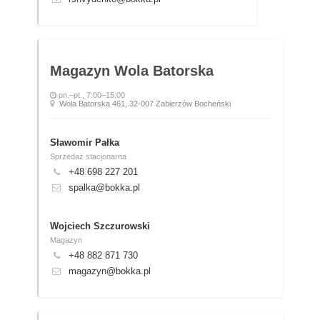
Magazyn Wola Batorska
pn.–pt., 7:00–15:00
Wola Batorska 461, 32-007 Zabierzów Bocheński
Sławomir Pałka
Sprzedaż stacjonarna
+48 698 227 201
spalka@bokka.pl
Wojciech Szczurowski
Magazyn
+48 882 871 730
magazyn@bokka.pl