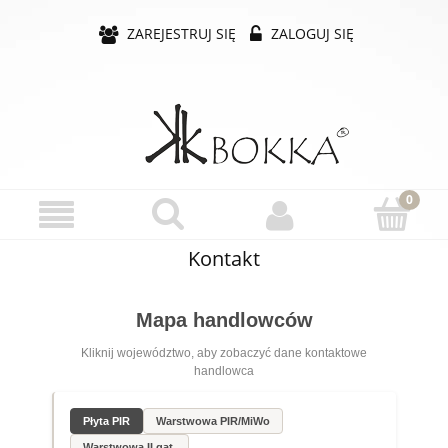
ZAREJESTRUJ SIĘ
ZALOGUJ SIĘ
Kontakt
Mapa handlowców
Kliknij województwo, aby zobaczyć dane kontaktowe
handlowca
Płyta PIR
Warstwowa PIR/MiWo
Warstwowa II gat.