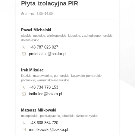
Płyta izolacyjna PIR
pn.–pt., 8:00–16:00
Paweł Michalski
śląskie, opolskie, wielkopolskie, lubuskie, zachodniopomorskie,
dolnośląskie
+48 787 025 027
pmichalski@bokka.pl
Irek Mikulec
łódzkie, mazowieckie, pomorskie, kujawsko-pomorskie,
podlaskie, warmińsko-mazurskie
+48 734 778 153
imikulec@bokka.pl
Mateusz Miłkowski
małopolskie, podkarpackie, lubelskie, świętokrzyskie
+48 608 364 720
mmilkowski@bokka.pl