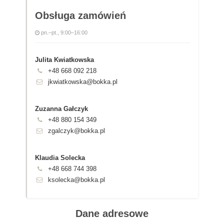
Obsługa zamówień
pn.–pt., 9:00–16:00
Julita Kwiatkowska
+48 668 092 218
jkwiatkowska@bokka.pl
Zuzanna Gałczyk
+48 880 154 349
zgalczyk@bokka.pl
Klaudia Solecka
+48 668 744 398
ksolecka@bokka.pl
Dane adresowe